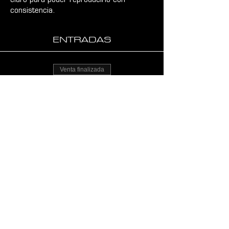
claro para poder reproducirlo con 
consistencia.
ENTRADAS
Venta finalizada
Tipo de entrada
CURSO DE BARISTA
PRINCIPIANTE
Precio
$ 8.000,00
CONTACTO