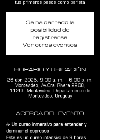
tus primeros pasos como barista
Se ha cerrado la
posibilidad de
registrarse
Ver otros eventos
HORARIO Y UBICACIÓN
26 abr. 2026, 9:00 a. m. – 6:00 p. m.
Montevideo, Av.Gral Rivera 2208,
11200 Montevideo, Departamento de
Montevideo, Uruguay
ACERCA DEL EVENTO
☕ 
Un curso inmersivo para entender y 
dominar el espresso
Este es un curso intensivo de 8 horas 