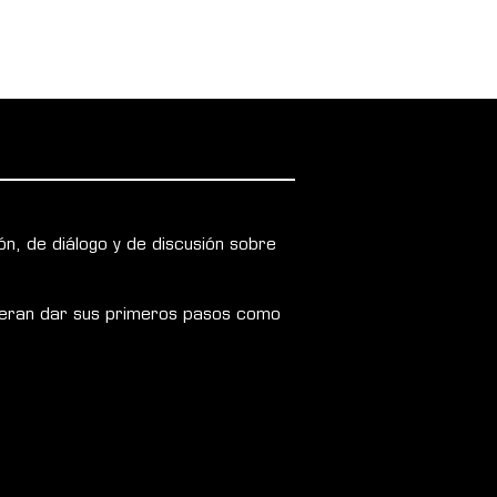
BLOG
n, de diálogo y de discusión sobre
profesionales y clientes
uieran dar sus primeros pasos como