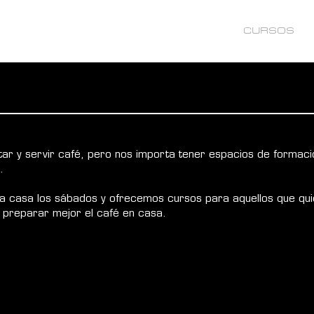
TIENDA
ALIADO VI
CAFÉ BALA
CURSOS
ar y servir café, pero nos importa tener espacios de formació
.
Consultar por descuentos para 
 la casa los sábados y ofrecemos cursos para aquellos que q
n preparar mejor el café en casa.