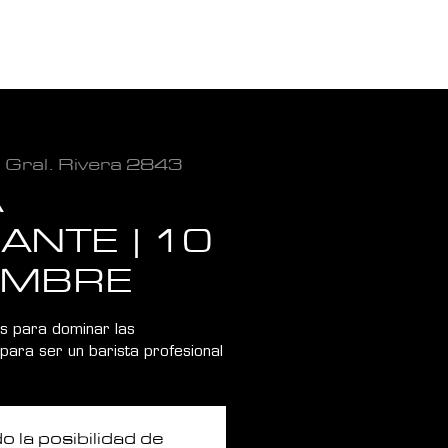
BLOG
. Gral. Rivera 2843
A
IANTE | 10
IEMBRE
as para dominar las
para ser un barista profesional
 la posibilidad de