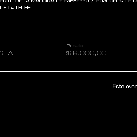
IENTO DE LA MÁQUINA DE ESPRESSO / BÚSQUEDA DE L
DE LA LECHE 
Precio
STA
$ 8.000,00
Este eve